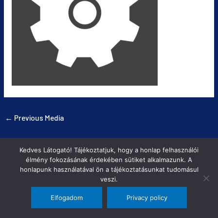
←
Previous Media
Kedves Látogató! Tájékoztatjuk, hogy a honlap felhasználói
COPYRIGHT © 2026
FERROCAR FUVAROZÁS
|
ADATVÉDELMI TÁJÉKOZTATÓ
élmény fokozásának érdekében sütiket alkalmazunk. A
honlapunk használatával ön a tájékoztatásunkat tudomásul
POWERED BY
INTER-METAL
veszi.
Elfogadom
Privacy policy