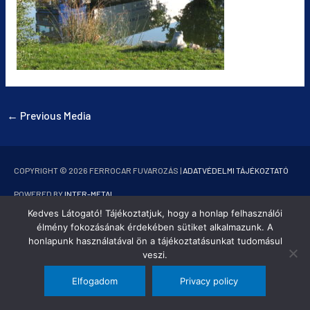
←
Previous Media
COPYRIGHT © 2026
FERROCAR FUVAROZÁS
|
ADATVÉDELMI TÁJÉKOZTATÓ
POWERED BY
INTER-METAL
Kedves Látogató! Tájékoztatjuk, hogy a honlap felhasználói
élmény fokozásának érdekében sütiket alkalmazunk. A
honlapunk használatával ön a tájékoztatásunkat tudomásul
veszi.
Elfogadom
Privacy policy