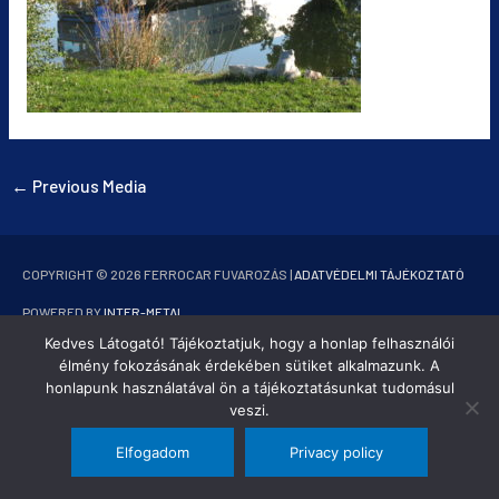
←
Previous Media
COPYRIGHT © 2026
FERROCAR FUVAROZÁS
|
ADATVÉDELMI TÁJÉKOZTATÓ
POWERED BY
INTER-METAL
Kedves Látogató! Tájékoztatjuk, hogy a honlap felhasználói
élmény fokozásának érdekében sütiket alkalmazunk. A
honlapunk használatával ön a tájékoztatásunkat tudomásul
veszi.
Elfogadom
Privacy policy