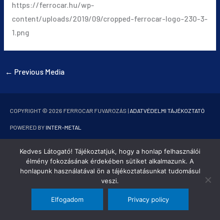
https://ferrocar.hu/wp-
content/uploads/2019/09/cropped-ferrocar-logo-230-3-
1.png
←
Previous Media
COPYRIGHT © 2026
FERROCAR FUVAROZÁS
|
ADATVÉDELMI TÁJÉKOZTATÓ
POWERED BY
INTER-METAL
Kedves Látogató! Tájékoztatjuk, hogy a honlap felhasználói
élmény fokozásának érdekében sütiket alkalmazunk. A
honlapunk használatával ön a tájékoztatásunkat tudomásul
veszi.
Elfogadom
Privacy policy