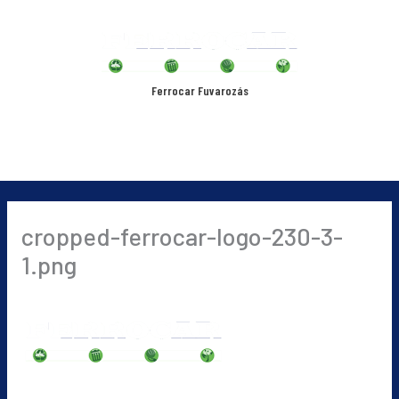
Skip
Main
to
content
Menu
Ferrocar Fuvarozás
cropped-ferrocar-logo-230-3-
1.png
By
ferri
/
2019-09-04