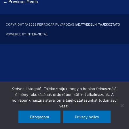
←
Previous Media
COPYRIGHT © 2026
FERROCAR FUVAROZÁS
|
ADATVÉDELMI TÁJÉKOZTATÓ
POWERED BY
INTER-METAL
Kedves Látogató! Tájékoztatjuk, hogy a honlap felhasználói
élmény fokozásának érdekében sütiket alkalmazunk. A
honlapunk használatával ön a tájékoztatásunkat tudomásul
veszi.
Elfogadom
Privacy policy