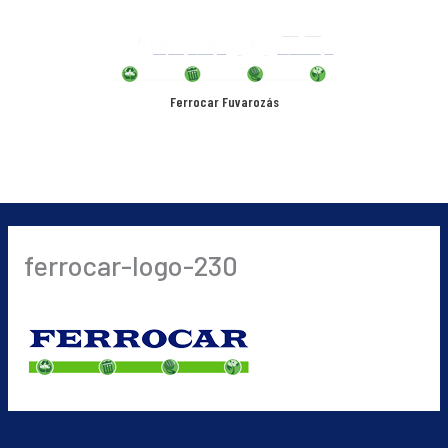
Skip
Main
to
content
Menu
Ferrocar Fuvarozás
ferrocar-logo-230
By
ferri
/
2019-09-09