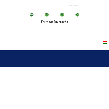
Ferrocar Fuvarozás
rvices
Vehicles
Quality Policy
Contact
-02-01