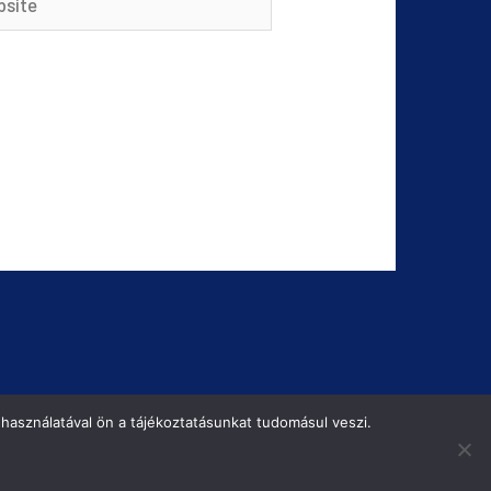
használatával ön a tájékoztatásunkat tudomásul veszi.
POWERED BY
INTER-METAL