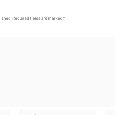
lished.
Required fields are marked
*
Email*
Webs