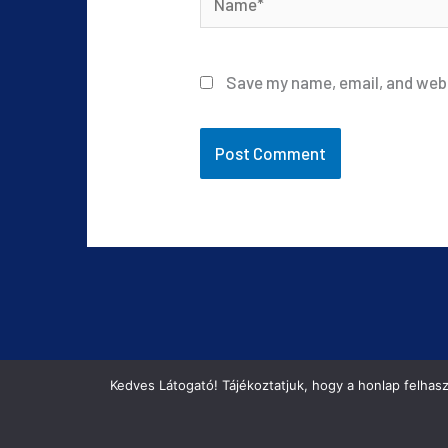
Save my name, email, and webs
Kedves Látogató! Tájékoztatjuk, hogy a honlap felhas
COPYRIGHT © 2026
FERROCAR FUVAROZÁS
|
ADATVÉDELMI TÁ