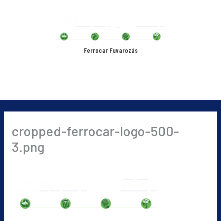
Skip
Main
to
content
Menu
Ferrocar Fuvarozás
cropped-ferrocar-logo-500-
3.png
By
ferri
/
2022-03-08