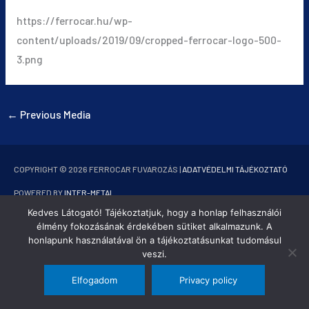
https://ferrocar.hu/wp-
content/uploads/2019/09/cropped-ferrocar-logo-500-
3.png
←
Previous Media
COPYRIGHT © 2026
FERROCAR FUVAROZÁS
|
ADATVÉDELMI TÁJÉKOZTATÓ
POWERED BY
INTER-METAL
Kedves Látogató! Tájékoztatjuk, hogy a honlap felhasználói
élmény fokozásának érdekében sütiket alkalmazunk. A
honlapunk használatával ön a tájékoztatásunkat tudomásul
veszi.
Elfogadom
Privacy policy