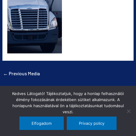
←
Previous Media
Kedves Látogató! Tájékoztatjuk, hogy a honlap felhasználói
COPYRIGHT © 2026
FERROCAR FUVAROZÁS
|
ADATVÉDELMI TÁJÉKOZTATÓ
élmény fokozásának érdekében sütiket alkalmazunk. A
honlapunk használatával ön a tájékoztatásunkat tudomásul
POWERED BY
INTER-METAL
veszi.
Elfogadom
Privacy policy