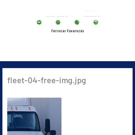
Skip
Main
to
content
Menu
Ferrocar Fuvarozás
fleet-04-free-img.jpg
By
ferri
/
2019-09-03