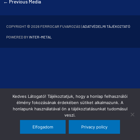
←
Previous Media
COPYRIGHT © 2026
FERROCAR FUVAROZÁS
|
ADATVÉDELMI TÁJÉKOZTATÓ
POWERED BY
INTER-METAL
Kedves Látogató! Tájékoztatjuk, hogy a honlap felhasználói
élmény fokozásának érdekében sütiket alkalmazunk. A
honlapunk használatával ön a tájékoztatásunkat tudomásul
veszi.
Elfogadom
Privacy policy