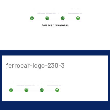
Skip
Main
to
content
Menu
Ferrocar Fuvarozás
ferrocar-logo-230-3
By
ferri
/
2019-09-04