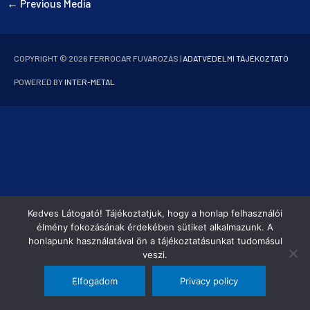
←
Previous Media
COPYRIGHT © 2026
FERROCAR FUVAROZÁS
|
ADATVÉDELMI TÁJÉKOZTATÓ
POWERED BY
INTER-METAL
Kedves Látogató! Tájékoztatjuk, hogy a honlap felhasználói
élmény fokozásának érdekében sütiket alkalmazunk. A
honlapunk használatával ön a tájékoztatásunkat tudomásul
veszi.
Elfogadom
Privacy policy