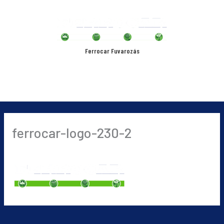
Skip
Main
to
content
Menu
Ferrocar Fuvarozás
ferrocar-logo-230-2
By
ferri
/
2019-09-04